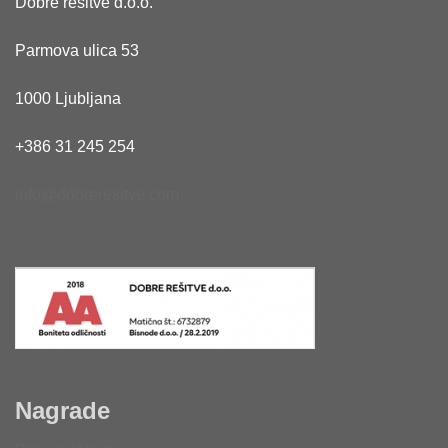
Dobre rešitve d.o.o.
Parmova ulica 53
1000 Ljubljana
+386 31 245 254
info@dobreresitve.com
Nagrade