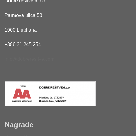
Dobre rešitve d.o.o.
Parmova ulica 53
1000 Ljubljana
+386 31 245 254
info@dobreresitve.com
Nagrade