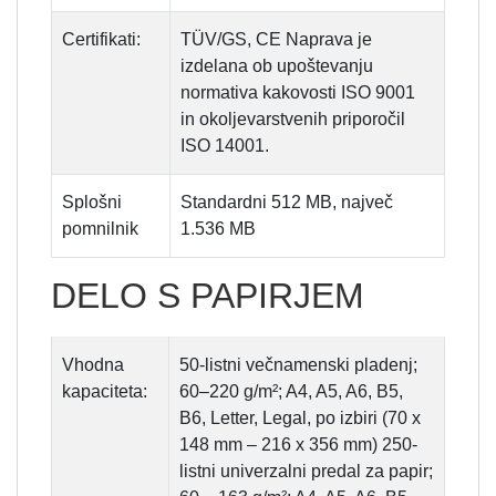
Certifikati:
TÜV/GS, CE Naprava je
izdelana ob upoštevanju
normativa kakovosti ISO 9001
in okoljevarstvenih priporočil
ISO 14001.
Splošni
Standardni 512 MB, največ
pomnilnik
1.536 MB
DELO S PAPIRJEM
Vhodna
50-listni večnamenski pladenj;
kapaciteta:
60–220 g/m²; A4, A5, A6, B5,
B6, Letter, Legal, po izbiri (70 x
148 mm – 216 x 356 mm) 250-
listni univerzalni predal za papir;