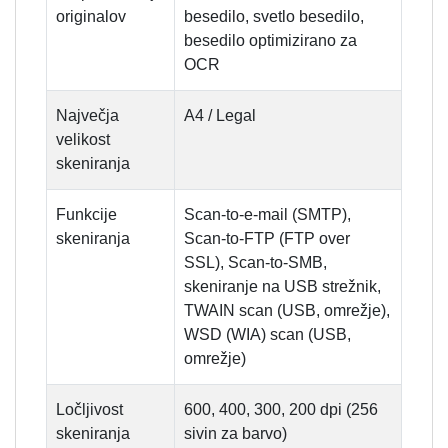
originalov
besedilo, svetlo besedilo,
besedilo optimizirano za
OCR
Največja
A4 / Legal
velikost
skeniranja
Funkcije
Scan-to-e-mail (SMTP),
skeniranja
Scan-to-FTP (FTP over
SSL), Scan-to-SMB,
skeniranje na USB strežnik,
TWAIN scan (USB, omrežje),
WSD (WIA) scan (USB,
omrežje)
Ločljivost
600, 400, 300, 200 dpi (256
skeniranja
sivin za barvo)