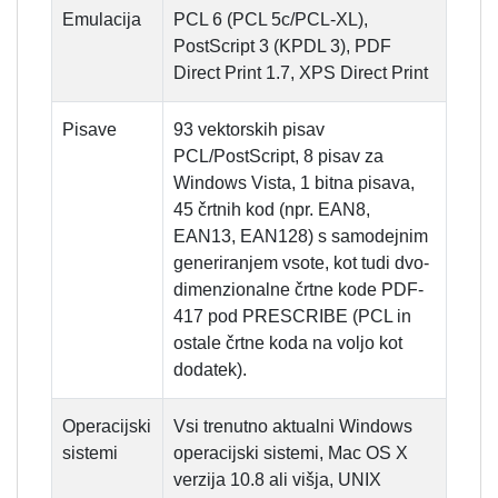
Emulacija
PCL 6 (PCL 5c/PCL-XL),
PostScript 3 (KPDL 3), PDF
Direct Print 1.7, XPS Direct Print
Pisave
93 vektorskih pisav
PCL/PostScript, 8 pisav za
Windows Vista, 1 bitna pisava,
45 črtnih kod (npr. EAN8,
EAN13, EAN128) s samodejnim
generiranjem vsote, kot tudi dvo-
dimenzionalne črtne kode PDF-
417 pod PRESCRIBE (PCL in
ostale črtne koda na voljo kot
dodatek).
Operacijski
Vsi trenutno aktualni Windows
sistemi
operacijski sistemi, Mac OS X
verzija 10.8 ali višja, UNIX