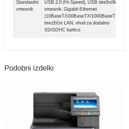
Standardni
USB 2.0 (Hi-Speed), USB strežniški
vmesnik
vmesnik, Gigabit Ethernet
(10BaseT/100BaseTX/1000BaseT),
brezžični LAN, vhod za dodatno
SD/SDHC kartico
Podobni izdelki