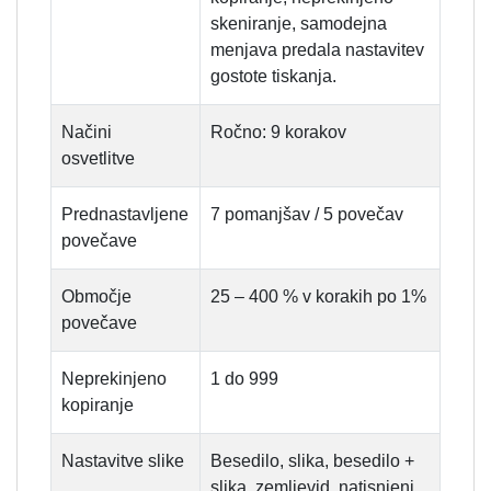
skeniranje, samodejna
menjava predala nastavitev
gostote tiskanja.
Načini
Ročno: 9 korakov
osvetlitve
Prednastavljene
7 pomanjšav / 5 povečav
povečave
Območje
25 – 400 % v korakih po 1%
povečave
Neprekinjeno
1 do 999
kopiranje
Nastavitve slike
Besedilo, slika, besedilo +
slika, zemljevid, natisnjeni