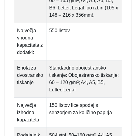
60 – 163 g/m²; A4, A5, A6, B5,
B6, Letter, Legal, po izbiri (105 x
148 – 216 x 356mm).
Največja
550 listov
vhodna
kapaciteta z
dodatki:
Enota za
Standardno obojestransko
dvostransko
tiskanje: Obojestransko tiskanje:
tiskanje
60 – 120 g/m²; A4, A5, B5,
Letter, Legal
Največja
150 listov lice spodaj s
izhodna
senzorjem za količino papirja
kapaciteta
Podajalnik
50-listni, 50–160 g/m², A4, A5,