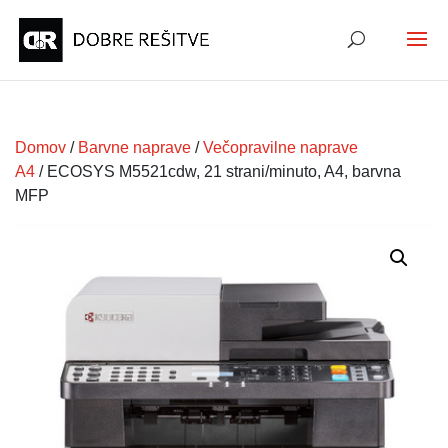
Domov
/
Barvne naprave
/
Večopravilne naprave
A4
/ ECOSYS M5521cdw, 21 strani/minuto, A4, barvna
MFP