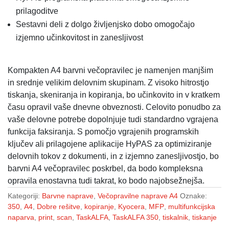
prilagoditve
Sestavni deli z dolgo življenjsko dobo omogočajo
izjemno učinkovitost in zanesljivost
Kompakten A4 barvni večopravilec je namenjen manjšim
in srednje velikim delovnim skupinam. Z visoko hitrostjo
tiskanja, skeniranja in kopiranja, bo učinkovito in v kratkem
času opravil vaše dnevne obveznosti. Celovito ponudbo za
vaše delovne potrebe dopolnjuje tudi standardno vgrajena
funkcija faksiranja. S pomočjo vgrajenih programskih
ključev ali prilagojene aplikacije HyPAS za optimiziranje
delovnih tokov z dokumenti, in z izjemno zanesljivostjo, bo
barvni A4 večopravilec poskrbel, da bodo kompleksna
opravila enostavna tudi takrat, ko bodo najobsežnejša.
Kategoriji:
Barvne naprave
,
Večopravilne naprave A4
Oznake:
350
,
A4
,
Dobre rešitve
,
kopiranje
,
Kyocera
,
MFP
,
multifunkcijska
naparva
,
print
,
scan
,
TaskALFA
,
TaskALFA 350
,
tiskalnik
,
tiskanje