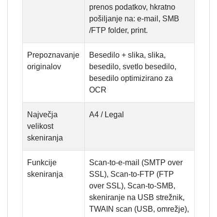
prenos podatkov, hkratno
pošiljanje na: e-mail, SMB
/FTP folder, print.
Prepoznavanje
Besedilo + slika, slika,
originalov
besedilo, svetlo besedilo,
besedilo optimizirano za
OCR
Največja
A4 / Legal
velikost
skeniranja
Funkcije
Scan-to-e-mail (SMTP over
skeniranja
SSL), Scan-to-FTP (FTP
over SSL), Scan-to-SMB,
skeniranje na USB strežnik,
TWAIN scan (USB, omrežje),