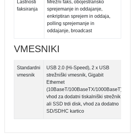
Lastnosti
Mrežni faks, obojestransko
faksiranja
sprejemanje in oddajanje,
enkriptiran sprejem in oddaja,
polling sprejemanje in
oddajanje, broadcast
VMESNIKI
Standardni
USB 2.0 (Hi-Speed), 2 x USB
vmesnik
strežniški vmesnik, Gigabit
Ethernet
(10BaseT/100BaseTX/1000BaseT)
vhod za dodatni tiskalniški strežnik
ali SSD trdi disk, vhod za dodatno
SD/SDHC kartico