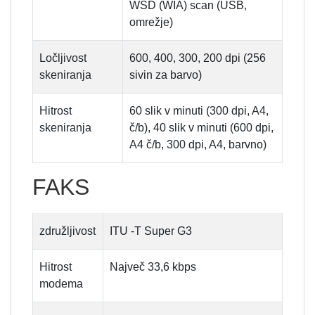
WSD (WIA) scan (USB,
omrežje)
Ločljivost
600, 400, 300, 200 dpi (256
skeniranja
sivin za barvo)
Hitrost
60 slik v minuti (300 dpi, A4,
skeniranja
č/b), 40 slik v minuti (600 dpi,
A4 č/b, 300 dpi, A4, barvno)
FAKS
združljivost
ITU -T Super G3
Hitrost
Največ 33,6 kbps
modema