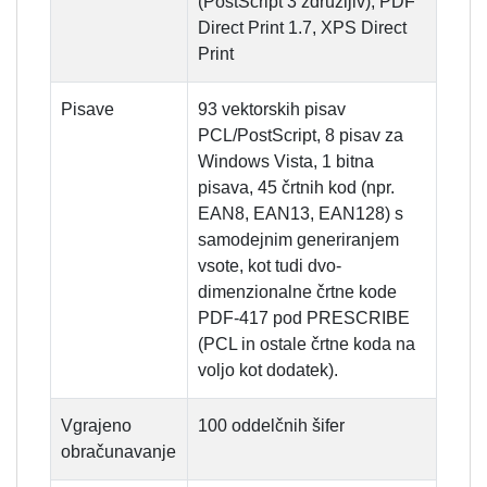
(PostScript 3 združljiv), PDF
Direct Print 1.7, XPS Direct
Print
Pisave
93 vektorskih pisav
PCL/PostScript, 8 pisav za
Windows Vista, 1 bitna
pisava, 45 črtnih kod (npr.
EAN8, EAN13, EAN128) s
samodejnim generiranjem
vsote, kot tudi dvo-
dimenzionalne črtne kode
PDF-417 pod PRESCRIBE
(PCL in ostale črtne koda na
voljo kot dodatek).
Vgrajeno
100 oddelčnih šifer
obračunavanje