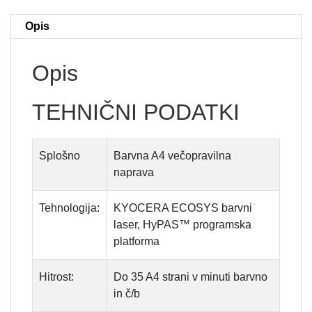
Opis
Opis
TEHNIČNI PODATKI
Splošno
Barvna A4 večopravilna
naprava
Tehnologija:
KYOCERA ECOSYS barvni
laser, HyPAS™ programska
platforma
Hitrost:
Do 35 A4 strani v minuti barvno
in č/b