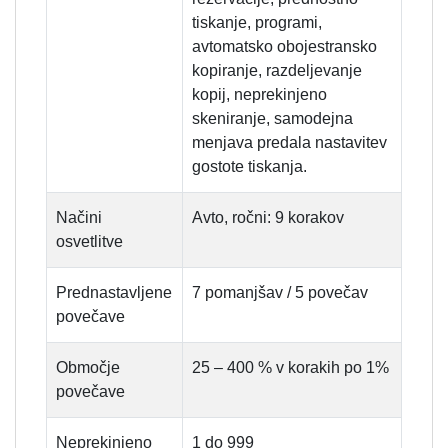
tiskanje, programi,
avtomatsko obojestransko
kopiranje, razdeljevanje
kopij, neprekinjeno
skeniranje, samodejna
menjava predala nastavitev
gostote tiskanja.
Načini
Avto, ročni: 9 korakov
osvetlitve
Prednastavljene
7 pomanjšav / 5 povečav
povečave
Območje
25 – 400 % v korakih po 1%
povečave
Neprekinjeno
1 do 999