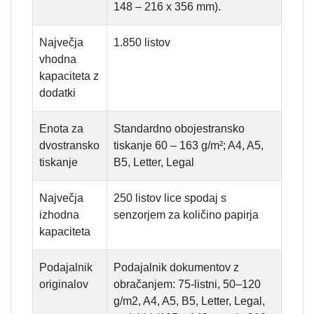
148 – 216 x 356 mm).
Največja
1.850 listov
vhodna
kapaciteta z
dodatki
Enota za
Standardno obojestransko
dvostransko
tiskanje 60 – 163 g/m²; A4, A5,
tiskanje
B5, Letter, Legal
Največja
250 listov lice spodaj s
izhodna
senzorjem za količino papirja
kapaciteta
Podajalnik
Podajalnik dokumentov z
originalov
obračanjem: 75-listni, 50–120
g/m2, A4, A5, B5, Letter, Legal,