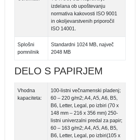
izdelana ob upoštevanju
normativa kakovosti ISO 9001
in okoljevarstvenih priporočil
ISO 14001.
Splošni
Standardni 1024 MB, največ
pomnilnik
2048 MB
DELO S PAPIRJEM
Vhodna
100-listni večnamenski pladenj;
kapaciteta:
60 – 220 g/m2; A4, A5, A6, B5,
B6, Letter, Legal, po izbiri (70 x
148 mm – 216 x 356 mm) 250-
listni univerzalni predal za papir;
60 – 163 g/m2; A4, A5, A6, B5,
B6, Letter, Legal, po izbiri(105 x