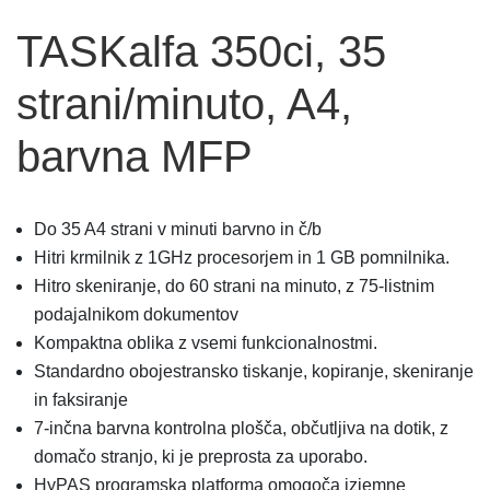
TASKalfa 350ci, 35
strani/minuto, A4,
barvna MFP
Do 35 A4 strani v minuti barvno in č/b
Hitri krmilnik z 1GHz procesorjem in 1 GB pomnilnika.
Hitro skeniranje, do 60 strani na minuto, z 75-listnim
podajalnikom dokumentov
Kompaktna oblika z vsemi funkcionalnostmi.
Standardno obojestransko tiskanje, kopiranje, skeniranje
in faksiranje
7-inčna barvna kontrolna plošča, občutljiva na dotik, z
domačo stranjo, ki je preprosta za uporabo.
HyPAS programska platforma omogoča izjemne