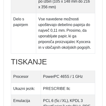
po izbiri (105 x 148 mm do 216
x 356 mm)
Delo s
Vse navedene možnosti
papirjem
upoštevajo debelino papirja do
največ 0,11 mm. Prosimo, da
uporabljate papir, ki ga
priporoča proizvajalec Kyocera
in v običajnih okoljskih pogojih.
TISKANJE
Procesor
PowerPC 465S / 1 GHz
Ukazni jezik:
PRESCRIBE IIc
Emulacija
PCL 6 (5c / XL), KPDL 3