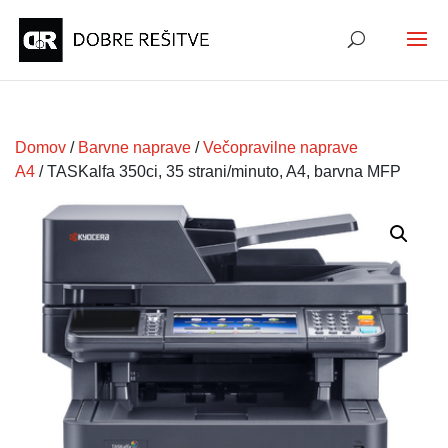
Domov
/
Barvne naprave
/
Večopravilne naprave
A4
/ TASKalfa 350ci, 35 strani/minuto, A4, barvna MFP